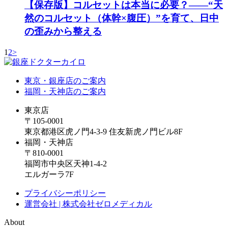
【保存版】コルセットは本当に必要？――“天
然のコルセット（体幹×腹圧）”を育て、日中
の歪みから整える
1
2
>
東京・銀座店のご案内
福岡・天神店のご案内
東京店
〒105-0001
東京都港区虎ノ門4-3-9 住友新虎ノ門ビル8F
福岡・天神店
〒810-0001
福岡市中央区天神1-4-2
エルガーラ7F
プライバシーポリシー
運営会社 | 株式会社ゼロメディカル
About