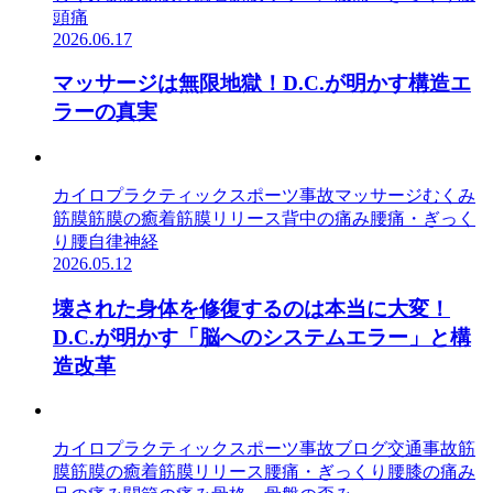
頭痛
2026.06.17
マッサージは無限地獄！D.C.が明かす構造エ
ラーの真実
カイロプラクティック
スポーツ事故
マッサージ
むくみ
筋膜
筋膜の癒着
筋膜リリース
背中の痛み
腰痛・ぎっく
り腰
自律神経
2026.05.12
壊された身体を修復するのは本当に大変！
D.C.が明かす「脳へのシステムエラー」と構
造改革
カイロプラクティック
スポーツ事故
ブログ
交通事故
筋
膜
筋膜の癒着
筋膜リリース
腰痛・ぎっくり腰
膝の痛み