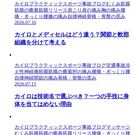
カイロプラクティック
スポーツ事故
ブログ
むくみ
筋膜
筋膜の癒着
筋膜リリース
肩こり
肩の痛み
胸の痛み
腰
痛・ぎっくり腰
膝の痛み
自律神経
骨格・骨盤の歪み
2026.07.16
カイロとメディセルはどう違う？関節と軟部
組織を分けて考える
カイロプラクティック
スポーツ事故
ブログ
交通事故
冷
え性
神経痛
筋膜
筋膜の癒着
肘の痛み
腰痛・ぎっくり腰
自律神経
関節の痛み
骨格・骨盤の歪み
2026.07.15
カイロは技術名で選ぶべき？一つの手技に身
体を当てはめない理由
カイロプラクティック
スポーツ事故
ブログ
マッサージ
むくみ
筋膜
筋膜の癒着
筋膜リリース
腰痛・ぎっくり腰