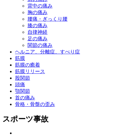
背中の痛み
胸の痛み
腰痛・ぎっくり腰
膝の痛み
自律神経
足の痛み
関節の痛み
ヘルニア、分離症、すべり症
筋膜
筋膜の癒着
筋膜リリース
股関節
頭痛
顎関節
首の痛み
骨格・骨盤の歪み
スポーツ事故