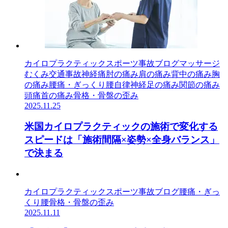
カイロプラクティック
スポーツ事故
ブログ
マッサージ
むくみ
交通事故
神経痛
肘の痛み
肩の痛み
背中の痛み
胸
の痛み
腰痛・ぎっくり腰
自律神経
足の痛み
関節の痛み
頭痛
首の痛み
骨格・骨盤の歪み
2025.11.25
米国カイロプラクティックの施術で変化する
スピードは「施術間隔×姿勢×全身バランス」
で決まる
カイロプラクティック
スポーツ事故
ブログ
腰痛・ぎっ
くり腰
骨格・骨盤の歪み
2025.11.11