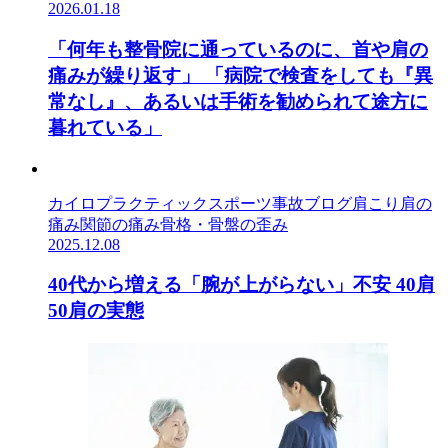
2026.01.18
「何年も整骨院に通っているのに、首や肩の
痛みが繰り返す」 「病院で検査をしても『異
常なし』、あるいは手術を勧められて途方に
暮れている」
カイロプラクティック
スポーツ事故
ブログ
肩こり
肩の
痛み
関節の痛み
骨格・骨盤の歪み
2025.12.08
40代から増える「腕が上がらない」不安 40肩
50肩の実態