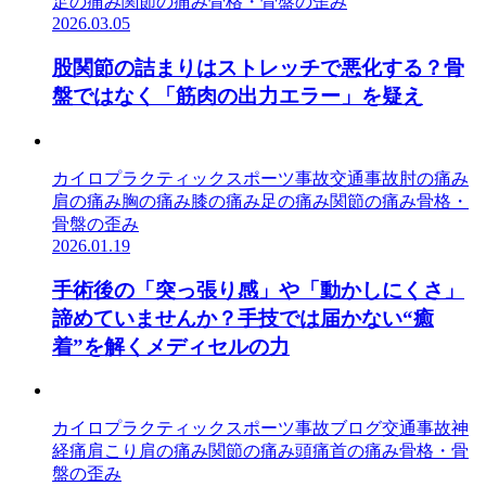
足の痛み
関節の痛み
骨格・骨盤の歪み
2026.03.05
股関節の詰まりはストレッチで悪化する？骨
盤ではなく「筋肉の出力エラー」を疑え
カイロプラクティック
スポーツ事故
交通事故
肘の痛み
肩の痛み
胸の痛み
膝の痛み
足の痛み
関節の痛み
骨格・
骨盤の歪み
2026.01.19
手術後の「突っ張り感」や「動かしにくさ」
諦めていませんか？手技では届かない“癒
着”を解くメディセルの力
カイロプラクティック
スポーツ事故
ブログ
交通事故
神
経痛
肩こり
肩の痛み
関節の痛み
頭痛
首の痛み
骨格・骨
盤の歪み