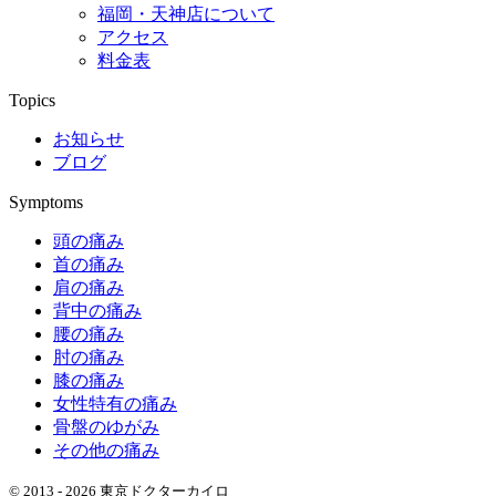
福岡・天神店について
アクセス
料金表
Topics
お知らせ
ブログ
Symptoms
頭の痛み
首の痛み
肩の痛み
背中の痛み
腰の痛み
肘の痛み
膝の痛み
女性特有の痛み
骨盤のゆがみ
その他の痛み
© 2013 - 2026 東京ドクターカイロ