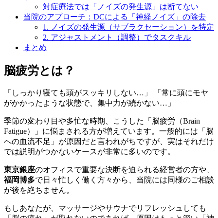
対症療法では「ノイズの発生源」は断てない
当院のアプローチ：DCによる「神経ノイズ」の除去
1. ノイズの発生源（サブラクセーション）を特定
2. アジャストメント（調整）でタスクキル
まとめ
脳疲労とは？
「しっかり寝ても頭がスッキリしない…」 「常に頭にモヤ
がかかったような状態で、集中力が続かない…」
季節の変わり目や多忙な時期、こうした「脳疲労（Brain
Fatigue）」に悩まされる方が増えています。一般的には「脳
への血流不足」が原因だと言われがちですが、実はそれだけ
では説明がつかないケースが非常に多いのです。
東京銀座
のオフィスで重要な決断を迫られる経営者の方や、
福岡博多
で日々忙しく働く方々から、当院には同様のご相談
が後を絶ちません。
もしあなたが、マッサージやサウナでリフレッシュしても