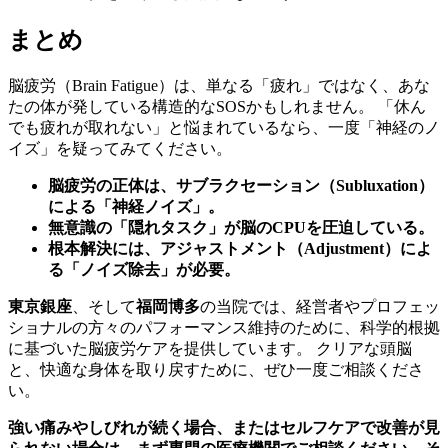
まとめ
脳疲労（Brain Fatigue）は、単なる「疲れ」ではなく、あな
たの体が発している構造的なSOSかもしれません。 「休ん
でも疲れが取れない」と悩まれているなら、一度「神経のノ
イズ」を疑ってみてください。
脳疲労の正体は、サブラクセーション（Subluxation）
による「神経ノイズ」。
無意識の「隠れタスク」が脳のCPUを圧迫している。
根本解決には、アジャストメント（Adjustment）によ
る「ノイズ除去」が必要。
東京銀座
、そして
福岡博多
の当院では、経営者やプロフェッ
ショナルの方々のパフォーマンス維持のために、科学的根拠
に基づいた脳疲労ケアを提供しています。 クリアな頭脳
と、快適な身体を取り戻すために、ぜひ一度ご相談くださ
い。
強い痛みやしびれが続く場合、またはセルフケアで改善が見