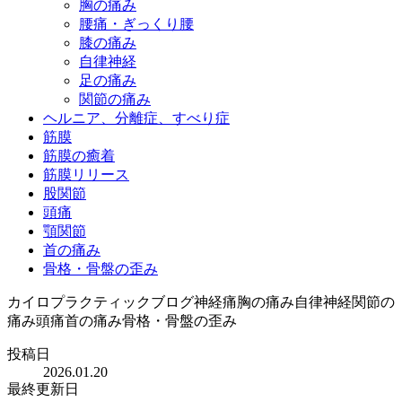
胸の痛み
腰痛・ぎっくり腰
膝の痛み
自律神経
足の痛み
関節の痛み
ヘルニア、分離症、すべり症
筋膜
筋膜の癒着
筋膜リリース
股関節
頭痛
顎関節
首の痛み
骨格・骨盤の歪み
カイロプラクティック
ブログ
神経痛
胸の痛み
自律神経
関節の
痛み
頭痛
首の痛み
骨格・骨盤の歪み
投稿日
2026.01.20
最終更新日