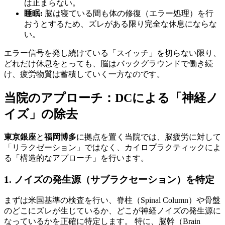
は止まらない。
睡眠:
脳は寝ている間も体の修復（エラー処理）を行
おうとするため、ズレがある限り完全な休息にならな
い。
エラー信号を発し続けている「スイッチ」を切らない限り、
どれだけ休息をとっても、脳はバックグラウンドで働き続
け、疲労物質は蓄積していく一方なのです。
当院のアプローチ：DCによる「神経ノ
イズ」の除去
東京銀座
と
福岡博多
に拠点を置く当院では、脳疲労に対して
「リラクゼーション」ではなく、カイロプラクティックによ
る「構造的なアプローチ」を行います。
1. ノイズの発生源（サブラクセーション）を特定
まずは米国基準の検査を行い、脊柱（Spinal Column）や骨盤
のどこにズレが生じているか、どこが神経ノイズの発生源に
なっているかを正確に特定します。 特に、脳幹（Brain