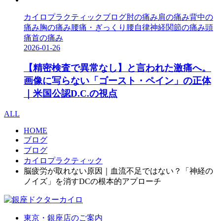
カイロプラクティック
ブログ
肘の痛み
肩の痛み
背中の
痛み
胸の痛み
腰痛・ぎっくり腰
自律神経
関節の痛み
頭
痛
首の痛み
2026-01-26
【精密検査で異常なし】と言われた激痛へ。
画像に写らない「ゴースト・ペイン」の正体
｜米国公認D.C.の視点
ALL
HOME
ブログ
ブログ
カイロプラクティック
脳疲労が取れない原因｜血流不足ではない？「神経の
ノイズ」を消すDCの根本的アプローチ
東京・銀座店のご案内