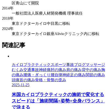
区青山にて開院
2014年
一般社団法人医療人材開発機構 理事就任
2018年
東京ドクターカイロ中目黒に移転
2024年
東京ドクターカイロ銀座Alivioクリニック内に移転
関連記事
カイロプラクティック
スポーツ事故
ブログ
マッサージ
むくみ
交通事故
神経痛
肘の痛み
肩の痛み
背中の痛み
胸
の痛み
腰痛・ぎっくり腰
自律神経
足の痛み
関節の痛み
頭痛
首の痛み
骨格・骨盤の歪み
2025-11-25
米国カイロプラクティックの施術で変化する
スピードは「施術間隔×姿勢×全身バランス」
で決まる