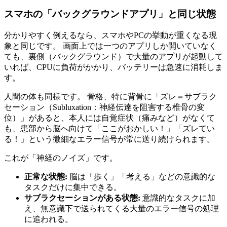
スマホの「バックグラウンドアプリ」と同じ状態
分かりやすく例えるなら、スマホやPCの挙動が重くなる現
象と同じです。 画面上では一つのアプリしか開いていなく
ても、裏側（バックグラウンド）で大量のアプリが起動して
いれば、CPUに負荷がかかり、バッテリーは急速に消耗しま
す。
人間の体も同様です。 骨格、特に背骨に「ズレ＝サブラク
セーション（Subluxation：神経伝達を阻害する椎骨の変
位）」があると、本人には自覚症状（痛みなど）がなくて
も、患部から脳へ向けて「ここがおかしい！」「ズレてい
る！」という微細なエラー信号が常に送り続けられます。
これが「神経のノイズ」です。
正常な状態:
脳は「歩く」「考える」などの意識的な
タスクだけに集中できる。
サブラクセーションがある状態:
意識的なタスクに加
え、無意識下で送られてくる大量のエラー信号の処理
に追われる。