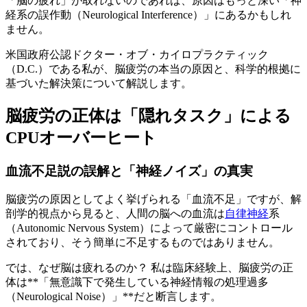
「脳の疲れ」が取れないのであれば、原因はもっと深い「神
経系の誤作動（Neurological Interference）」にあるかもしれ
ません。
米国政府公認ドクター・オブ・カイロプラクティック
（D.C.）である私が、脳疲労の本当の原因と、科学的根拠に
基づいた解決策について解説します。
脳疲労の正体は「隠れタスク」による
CPUオーバーヒート
血流不足説の誤解と「神経ノイズ」の真実
脳疲労の原因としてよく挙げられる「血流不足」ですが、解
剖学的視点から見ると、人間の脳への血流は
自律神経
系
（Autonomic Nervous System）によって厳密にコントロール
されており、そう簡単に不足するものではありません。
では、なぜ脳は疲れるのか？ 私は臨床経験上、脳疲労の正
体は**「無意識下で発生している神経情報の処理過多
（Neurological Noise）」**だと断言します。