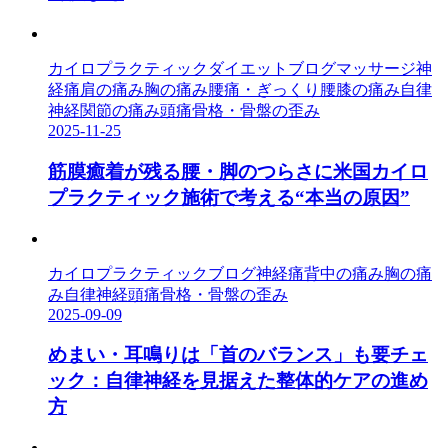
カイロプラクティック
ダイエット
ブログ
マッサージ
神
経痛
肩の痛み
胸の痛み
腰痛・ぎっくり腰
膝の痛み
自律
神経
関節の痛み
頭痛
骨格・骨盤の歪み
2025-11-25
筋膜癒着が残る腰・脚のつらさに米国カイロ
プラクティック施術で考える“本当の原因”
カイロプラクティック
ブログ
神経痛
背中の痛み
胸の痛
み
自律神経
頭痛
骨格・骨盤の歪み
2025-09-09
めまい・耳鳴りは「首のバランス」も要チェ
ック：自律神経を見据えた整体的ケアの進め
方