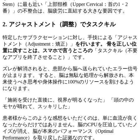
Stem）に最も近い「上部頸椎（Upper Cervical：首の1・2
番）」の不整合は、脳疲労に直結する大きな要因です。
2. アジャストメント（調整）でタスクキル
特定したサブラクセーションに対し、手技による「アジャス
トメント（Adjustment：矯正）」
を行います。 骨を正しい位
置に戻すことは、スマホで言うところの
「タスクキル（不要
なアプリを終了させること）」です。
ズレが解消されると、患部から脳へ送られていたエラー信号
が止まります。 すると、脳は無駄な処理から解放され、本
来使うべき思考や身体操作に100%のリソースを割けるよう
になります。
「施術を受けた直後に、視界が明るくなった」 「頭の中の
モヤが晴れて、スッキリした」
患者様からこのような感想をいただくのは、単に血流が良く
なったからだけではありません。脳のCPUを圧迫していたノ
イズが消え、脳が本来のパフォーマンス（Optimal
Performance）を取り戻した証拠なのです。