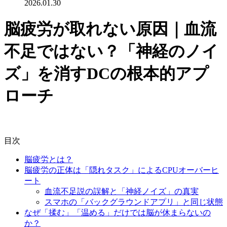
2026.01.30
脳疲労が取れない原因｜血流
不足ではない？「神経のノイ
ズ」を消すDCの根本的アプ
ローチ
目次
脳疲労とは？
脳疲労の正体は「隠れタスク」によるCPUオーバーヒ
ート
血流不足説の誤解と「神経ノイズ」の真実
スマホの「バックグラウンドアプリ」と同じ状態
なぜ「揉む」「温める」だけでは脳が休まらないの
か？