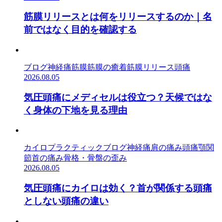
筋膜リリースとは何をリリースするのか｜名
前ではなく目的を確認する
ブログ
神経痛
筋膜
筋膜の癒着
筋膜リリース
頭痛
2026.08.05
気圧頭痛にメディセルは役立つ？天候ではな
く身体の下地を見る理由
カイロプラクティック
ブログ
神経痛
肩の痛み
頭痛
顎関
節
首の痛み
骨格・骨盤の歪み
2026.08.05
気圧頭痛にカイロは効く？首が関係する頭痛
としない頭痛の違い