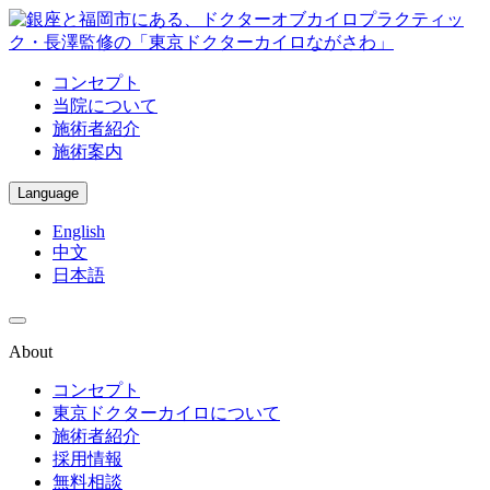
コンセプト
当院について
施術者紹介
施術案内
Language
English
中文
日本語
About
コンセプト
東京ドクターカイロについて
施術者紹介
採用情報
無料相談