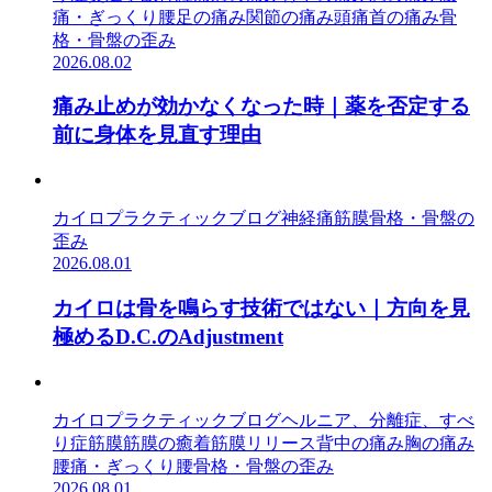
痛・ぎっくり腰
足の痛み
関節の痛み
頭痛
首の痛み
骨
格・骨盤の歪み
2026.08.02
痛み止めが効かなくなった時｜薬を否定する
前に身体を見直す理由
カイロプラクティック
ブログ
神経痛
筋膜
骨格・骨盤の
歪み
2026.08.01
カイロは骨を鳴らす技術ではない｜方向を見
極めるD.C.のAdjustment
カイロプラクティック
ブログ
ヘルニア、分離症、すべ
り症
筋膜
筋膜の癒着
筋膜リリース
背中の痛み
胸の痛み
腰痛・ぎっくり腰
骨格・骨盤の歪み
2026.08.01