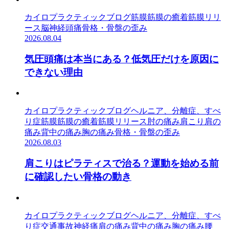
カイロプラクティック
ブログ
筋膜
筋膜の癒着
筋膜リリ
ース
脳神経
頭痛
骨格・骨盤の歪み
2026.08.04
気圧頭痛は本当にある？低気圧だけを原因に
できない理由
カイロプラクティック
ブログ
ヘルニア、分離症、すべ
り症
筋膜
筋膜の癒着
筋膜リリース
肘の痛み
肩こり
肩の
痛み
背中の痛み
胸の痛み
骨格・骨盤の歪み
2026.08.03
肩こりはピラティスで治る？運動を始める前
に確認したい骨格の動き
カイロプラクティック
ブログ
ヘルニア、分離症、すべ
り症
交通事故
神経痛
肩の痛み
背中の痛み
胸の痛み
腰