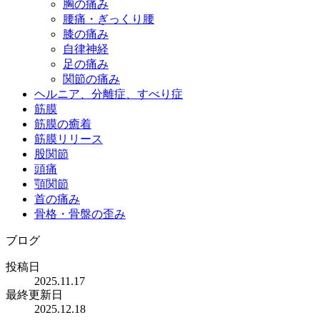
胸の痛み
腰痛・ぎっくり腰
膝の痛み
自律神経
足の痛み
関節の痛み
ヘルニア、分離症、すべり症
筋膜
筋膜の癒着
筋膜リリース
股関節
頭痛
顎関節
首の痛み
骨格・骨盤の歪み
ブログ
投稿日
2025.11.17
最終更新日
2025.12.18