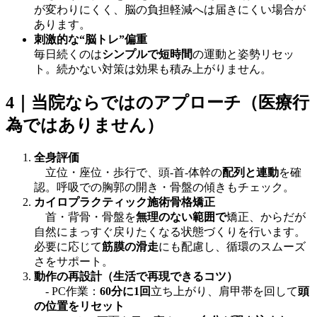
が変わりにくく、脳の負担軽減へは届きにくい場合が
あります。
刺激的な“脳トレ”偏重
毎日続くのは
シンプルで短時間
の運動と姿勢リセッ
ト。続かない対策は効果も積み上がりません。
4｜当院ならではのアプローチ（医療行
為ではありません）
全身評価
立位・座位・歩行で、頭‐首‐体幹の
配列と連動
を確
認。呼吸での胸郭の開き・骨盤の傾きもチェック。
カイロプラクティック施術骨格矯正
首・背骨・骨盤を
無理のない範囲で
矯正、からだが
自然にまっすぐ戻りたくなる状態づくりを行います。
必要に応じて
筋膜の滑走
にも配慮し、循環のスムーズ
さをサポート。
動作の再設計（生活で再現できるコツ）
- PC作業：
60分に1回
立ち上がり、肩甲帯を回して
頭
の位置をリセット