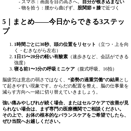
- スマホ：画面を目の高さへ。
自分が覗き込まない
- 物を拾う：腰から曲げず、
股関節＋膝
で近づく
5｜まとめ――今日からできる3ステッ
プ
1時間ごとに30秒、頭の位置をリセット
（立つ・上を向
く・むきながら左右）
1日15〜20分の軽い有酸素
（速歩きなど、会話ができる
強度）
寝る前1〜3分の呼吸ミニケア
（腹式呼吸、16拍）
脳疲労は意志の弱さではなく、
“姿勢の過重労働”の結果
とし
て起きやすい現象です。からだの配置を整え、脳の仕事量を
減らす方向へ一緒に切り替えていきましょう。
強い痛みやしびれが続く場合、またはセルフケアで改善が見
られない場合は、まず専門の医療機関でご相談ください。
その上で、お体の根本的なバランスケアをご希望でしたら、
ぜひ当院へお越しください。