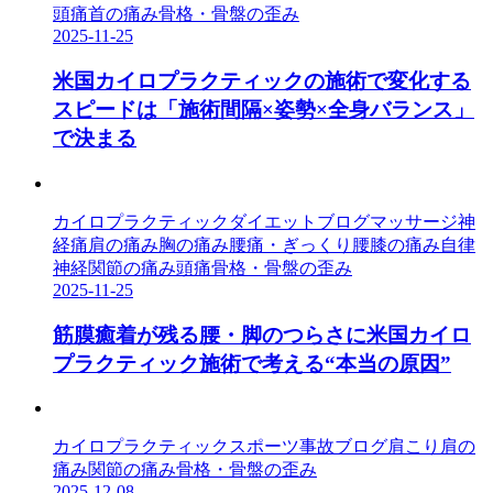
頭痛
首の痛み
骨格・骨盤の歪み
2025-11-25
米国カイロプラクティックの施術で変化する
スピードは「施術間隔×姿勢×全身バランス」
で決まる
カイロプラクティック
ダイエット
ブログ
マッサージ
神
経痛
肩の痛み
胸の痛み
腰痛・ぎっくり腰
膝の痛み
自律
神経
関節の痛み
頭痛
骨格・骨盤の歪み
2025-11-25
筋膜癒着が残る腰・脚のつらさに米国カイロ
プラクティック施術で考える“本当の原因”
カイロプラクティック
スポーツ事故
ブログ
肩こり
肩の
痛み
関節の痛み
骨格・骨盤の歪み
2025-12-08