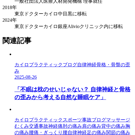
一般社団法人医療人材開発機構 理事就任
2018年
東京ドクターカイロ中目黒に移転
2024年
東京ドクターカイロ銀座Alivioクリニック内に移転
関連記事
カイロプラクティック
ブログ
自律神経
骨格・骨盤の歪
み
2025-08-26
「不眠は枕のせいじゃない？ 自律神経と骨格
の歪みから考える自然な睡眠ケア」
カイロプラクティック
スポーツ事故
ブログ
マッサージ
むくみ
交通事故
神経痛
肘の痛み
肩の痛み
背中の痛み
胸
の痛み
腰痛・ぎっくり腰
自律神経
足の痛み
関節の痛み