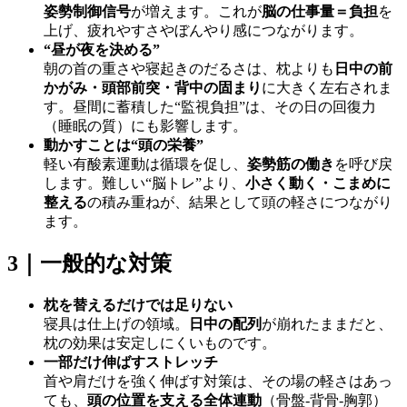
姿勢制御信号
が増えます。これが
脳の仕事量＝負担
を
上げ、疲れやすさやぼんやり感につながります。
“昼が夜を決める”
朝の首の重さや寝起きのだるさは、枕よりも
日中の前
かがみ・頭部前突・背中の固まり
に大きく左右されま
す。昼間に蓄積した“監視負担”は、その日の回復力
（睡眠の質）にも影響します。
動かすことは“頭の栄養”
軽い有酸素運動は循環を促し、
姿勢筋の働き
を呼び戻
します。難しい“脳トレ”より、
小さく動く・こまめに
整える
の積み重ねが、結果として頭の軽さにつながり
ます。
3｜一般的な対策
枕を替えるだけでは足りない
寝具は仕上げの領域。
日中の配列
が崩れたままだと、
枕の効果は安定しにくいものです。
一部だけ伸ばすストレッチ
首や肩だけを強く伸ばす対策は、その場の軽さはあっ
ても、
頭の位置を支える全体連動
（骨盤‐背骨‐胸郭）