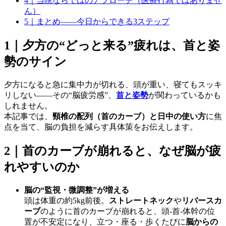
4｜当院ならではのアプローチ（医療行為ではありませ
ん）
5｜まとめ――今日からできる3ステップ
1｜夕方の“どっと来る”疲れは、首と姿
勢のサイン
夕方になると急に集中力が切れる、頭が重い、寝てもスッキ
リしない——その“脳疲労感”、
首と姿勢
が関わっているかも
しれません。
本記事では、
頸椎の配列（首のカーブ）と日中の使い方
に焦
点を当て、脳の負担を減らす具体策をお伝えします。
2｜首のカーブが崩れると、なぜ脳が疲
れやすいのか
脳の“監視・微調整”が増える
頭は体重の約5kg前後。
ストレートネック
や
リバースカ
ーブ
のように首のカーブが崩れると、頭‐首‐体幹の位
置が不安定になり、立つ・座る・歩くたびに
脳からの