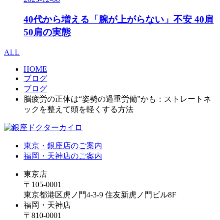
40代から増える「腕が上がらない」不安 40肩
50肩の実態
ALL
HOME
ブログ
ブログ
脳疲労の正体は“姿勢の過重労働”かも：ストレートネ
ックを整えて頭を軽くする方法
東京・銀座店のご案内
福岡・天神店のご案内
東京店
〒105-0001
東京都港区虎ノ門4-3-9 住友新虎ノ門ビル8F
福岡・天神店
〒810-0001